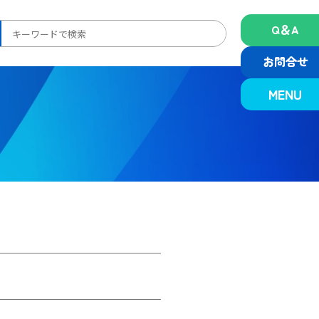
Q＆A
検
索:
お問合せ
MENU