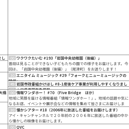
まし
00
ワクワクたいむ #193「岩国中央幼稚園（後編）」
普段は見ることができない子どもたちの園での様子をお届けします。今
しや
回は、「岩国中央幼稚園（後編）」（尾津町）をお送りします！
ポッ
30
エニタイム ミュージック #29「フォークとニューミュージックの
ま
時代」
45
岩国市政番組かけはし #8-1産後ケア事業が利用しやすくなりまし
70年代、日常や恋心を綴ったフォークソングや、後のJ-POPにつながる
た！
55
山口県東部気象情報
ニューミュージックなど、時代の流れを追いながら楽曲をご紹介しま
大橋
00
情報ワンダホー！ #70 （Five Bridge ほか）
岩国市で暮らす人々のための番組。今回は、「産後ケア事業が利用しや
STB504chで24時間放送中の「山口県東部気象情報」をお送りします。
す。
地域に笑顔を届ける情報番組「情報ワンダホー！」。地域の話題や気に
すくなりました！」です。
関連
なるお店、イベントや展示会などの情報を集めて皆さまにお届けしま
う工
す。
30
懐かシアター #18（2006年に放送した番組をお届けします）
ま
アイ・キャンチャンネルで２０年前の２００６年に放送した番組の中か
ら懐かしの映像をお届けします。
00
QVC