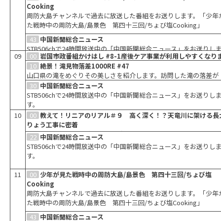
Cooking
周防大島チャンネルで過去に放送した番組をお送りします。「少年
た戦時中の周防大島/島景色 第四十三回/ちょび塩Cooking」
43
中国新聞総合ニュース
STB506chで24時間放送中の「中国新聞総合ニュース」をお送りし
09
00
岩国市政番組かけはし #8-1産後ケア事業が利用しやすくなり
す。
た！
10
絶景！滝見物落差1000RE #47
岩国市で暮らす人々のための番組。今回は、「産後ケア事業が利用
山口県の滝をめぐりその美しさを紹介します。訪問した滝の落差が
すくなりました！」です。
1000mになったらゴール。自然の厳しさを感じながら知られざるス
30
中国新聞総合ニュース
トを発見するバラエティ番組です。
STB506chで24時間放送中の「中国新聞総合ニュース」をお送りし
す。
10
00
教えて！リニアのリアル＃９ 高く深く！？天竜川に架ける長
りょう工事に密着
ＪＲ東海と飯田ケーブルテレビがタッグを組んでお届けするリニア
22
中国新聞総合ニュース
番組の第９弾！今回は、「高く深く！？天竜川に架ける長大橋りょ
STB506chで24時間放送中の「中国新聞総合ニュース」をお送りし
事に密着」です。
す。
11
00
少年が見た戦時中の周防大島/島景色 第四十三回/ちょび塩
Cooking
周防大島チャンネルで過去に放送した番組をお送りします。「少年
た戦時中の周防大島/島景色 第四十三回/ちょび塩Cooking」
43
中国新聞総合ニュース