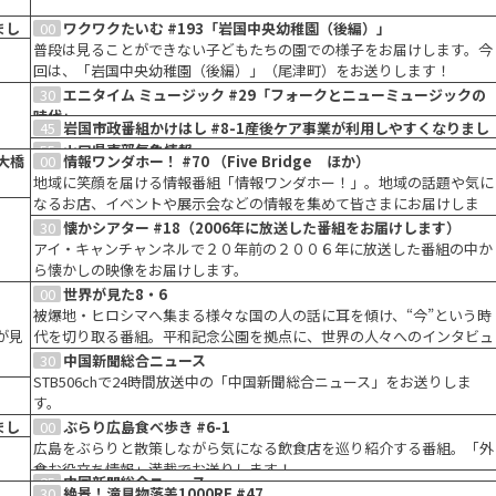
ま
まし
00
ワクワクたいむ #193「岩国中央幼稚園（後編）」
普段は見ることができない子どもたちの園での様子をお届けします。今
しや
回は、「岩国中央幼稚園（後編）」（尾津町）をお送りします！
ポッ
30
エニタイム ミュージック #29「フォークとニューミュージックの
ま
時代」
45
岩国市政番組かけはし #8-1産後ケア事業が利用しやすくなりまし
70年代、日常や恋心を綴ったフォークソングや、後のJ-POPにつながる
た！
55
山口県東部気象情報
ニューミュージックなど、時代の流れを追いながら楽曲をご紹介しま
大橋
00
情報ワンダホー！ #70 （Five Bridge ほか）
岩国市で暮らす人々のための番組。今回は、「産後ケア事業が利用しや
STB504chで24時間放送中の「山口県東部気象情報」をお送りします。
す。
地域に笑顔を届ける情報番組「情報ワンダホー！」。地域の話題や気に
すくなりました！」です。
関連
なるお店、イベントや展示会などの情報を集めて皆さまにお届けしま
う工
す。
30
懐かシアター #18（2006年に放送した番組をお届けします）
ま
アイ・キャンチャンネルで２０年前の２００６年に放送した番組の中か
ら懐かしの映像をお届けします。
00
世界が見た8・6
被爆地・ヒロシマへ集まる様々な国の人の話に耳を傾け、“今”という時
が見
代を切り取る番組。平和記念公園を拠点に、世界の人々へのインタビュ
ーから過去や未来を探ります。
30
中国新聞総合ニュース
STB506chで24時間放送中の「中国新聞総合ニュース」をお送りしま
す。
ま
まし
00
ぶらり広島食べ歩き #6-1
広島をぶらりと散策しながら気になる飲食店を巡り紹介する番組。「外
しや
食お役立ち情報」満載でお送りします！
25
中国新聞総合ニュース
ポッ
30
絶景！滝見物落差1000RE #47