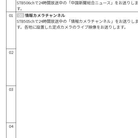
トを発見するバラエティ番組です。
STB506chで24時間放送中の「中国新聞総合ニュース」をお送りし
す。
01
00
情報カメラチャンネル
STB505chで24時間放送中の「情報カメラチャンネル」をお送りし
す。各地に設置した定点カメラのライブ映像をお送りします。
02
03
04