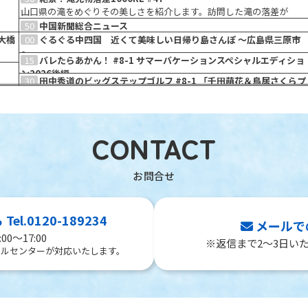
STB506chで24時間放送中の「中国新聞総合ニュース」をお送りしま
ま
山口県の滝をめぐりその美しさを紹介します。訪問した滝の落差が
す。
1000mになったらゴール。自然の厳しさを感じながら知られざるスポッ
50
中国新聞総合ニュース
トを発見するバラエティ番組です。
STB506chで24時間放送中の「中国新聞総合ニュース」をお送りしま
大橋
00
ぐるぐる中四国 近くて美味しい日帰り島さんぽ ～広島県三原市
す。
～
15
バレたらあかん！ #8-1 サマーバケーションスペシャルエディショ
関連
新幹線を降りて10分で瀬戸内の絶景へ！移動の手間なく楽しめる三原の
ン2026後編
う工
旅をご紹介。爽快なアクティビティや、自慢の海の幸を贅沢に堪能する
30
田中秀道のビッグステップゴルフ #8-1 「千田萌花＆鳥居さくらプ
ま
美祢市にある別府弁天池を満喫していきます。美祢市の釣り堀で釣った
まし
大橋
まし
大橋
日帰り旅の魅力をお届けします。
55
00
00
30
45
55
00
30
00
25
30
50
00
15
30
55
00
30
情報カメラチャンネル
QVC
ワクワクたいむ #193「岩国中央幼稚園（後編）」
エニタイム ミュージック #29「フォークとニューミュージックの
岩国市政番組かけはし #8-1産後ケア事業が利用しやすくなりまし
山口県東部気象情報
情報ワンダホー！ #70 （Five Bridge ほか）
周防天神花火大会【生中継】
ぶらり広島食べ歩き #6-1
中国新聞総合ニュース
絶景！滝見物落差1000RE #47
中国新聞総合ニュース
ぐるぐる中四国 近くて美味しい日帰り島さんぽ ～広島県三原市
バレたらあかん！ #8-1 サマーバケーションスペシャルエディショ
田中秀道のビッグステップゴルフ #8-1 「千田萌花＆鳥居さくらプ
情報カメラチャンネル
情報ワンダホー！ #69 （岩国東Baseball Clubを紹介 ほか）
懐かシアター #17（2006年に放送した番組をお届けします）
ロ編④」
ニジマスをオーナーが経営する弁天会館で加工してもらいおいしくいた
ま
ま
ま
ま
ま
ま
ま
STB505chで24時間放送中の「情報カメラチャンネル」をお送りしま
ジュエリー・ファッション・美容など女性に嬉しい情報から、お酒や家
普段は見ることができない子どもたちの園での様子をお届けします。今
時代」
た！
STB504chで24時間放送中の「山口県東部気象情報」をお送りします。
地域に笑顔を届ける情報番組「情報ワンダホー！」。地域の話題や気に
毎年、島田川河川敷で行われる歴史ある花火大会が、今年は特別バージ
広島をぶらりと散策しながら気になる飲食店を巡り紹介する番組。「外
STB506chで24時間放送中の「中国新聞総合ニュース」をお送りしま
山口県の滝をめぐりその美しさを紹介します。訪問した滝の落差が
STB506chで24時間放送中の「中国新聞総合ニュース」をお送りしま
～
ン2026後編
ロ編④」
STB505chで24時間放送中の「情報カメラチャンネル」をお送りしま
地域に笑顔を届ける情報番組「情報ワンダホー！」。地域の話題や気に
アイ・キャンチャンネルで２０年前の２００６年に放送した番組の中か
千田萌花＆鳥居さくらプロ編④ 渡米し世界を経験した秀道プロと、実
だきます。
が見
しや
ポッ
関連
が見
しや
ポッ
関連
が見
す。各地に設置した定点カメラのライブ映像をお送りします。
電・ホビーグッズまでお勧めグッズのお買い物情報番組です。
回は、「岩国中央幼稚園（後編）」（尾津町）をお送りします！
70年代、日常や恋心を綴ったフォークソングや、後のJ-POPにつながる
岩国市で暮らす人々のための番組。今回は、「産後ケア事業が利用しや
なるお店、イベントや展示会などの情報を集めて皆さまにお届けしま
ョン。「令和8年8月8日夜８時に8888発」を打ち上げます。その様子を
食お役立ち情報」満載でお送りします！
す。
1000mになったらゴール。自然の厳しさを感じながら知られざるスポッ
す。
新幹線を降りて10分で瀬戸内の絶景へ！移動の手間なく楽しめる三原の
美祢市にある別府弁天池を満喫していきます。美祢市の釣り堀で釣った
千田萌花＆鳥居さくらプロ編④ 渡米し世界を経験した秀道プロと、実
す。各地に設置した定点カメラのライブ映像をお送りします。
なるお店、イベントや展示会などの情報を集めて皆さまにお届けしま
ら懐かしの映像をお届けします。
力ある若手女子プロたちがラウンド対決！ステップアップ出来るような
う工
う工
ニューミュージックなど、時代の流れを追いながら楽曲をご紹介しま
すくなりました！」です。
す。
たっぷりとお届けします。
トを発見するバラエティ番組です。
旅をご紹介。爽快なアクティビティや、自慢の海の幸を贅沢に堪能する
ニジマスをオーナーが経営する弁天会館で加工してもらいおいしくいた
力ある若手女子プロたちがラウンド対決！ステップアップ出来るような
す。
攻め方を秀道プロが伝授！
CONTACT
す。
日帰り旅の魅力をお届けします。
だきます。
攻め方を秀道プロが伝授！
l.0120-189234
メールで
00～17:00
※返信まで2～3日い
ールセンターが対応いたします。