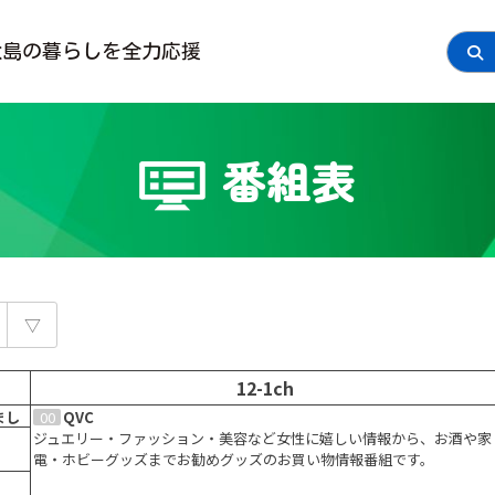
大島の
暮らしを全力応援
番組表
12-1ch
まし
00
0
懐かシアター #17（2006年に放送した番組をお届けします）
QVC
ま
アイ・キャンチャンネルで２０年前の２００６年に放送した番組の中か
ジュエリー・ファッション・美容など女性に嬉しい情報から、お酒や家
しや
ら懐かしの映像をお届けします。
電・ホビーグッズまでお勧めグッズのお買い物情報番組です。
ポッ