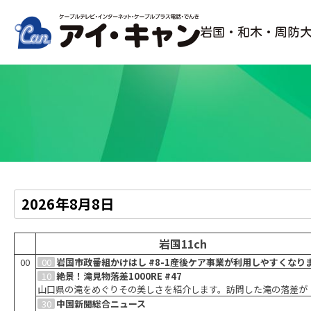
Skip
to
岩国・和木・周防
content
番
組
表
岩国11ch
00
00
0
中国新聞総合ニュース
岩国市政番組かけはし #8-1産後ケア事業が利用しやすくなり
STB506chで24時間放送中の「中国新聞総合ニュース」をお送りし
た！
10
絶景！滝見物落差1000RE #47
す。
岩国市で暮らす人々のための番組。今回は、「産後ケア事業が利用
山口県の滝をめぐりその美しさを紹介します。訪問した滝の落差が
すくなりました！」です。
1000mになったらゴール。自然の厳しさを感じながら知られざるス
30
中国新聞総合ニュース