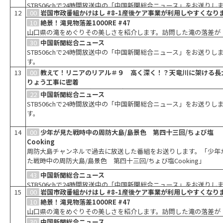
STB506chで24時間放送中の「中国新聞総合ニュース」をお送りし
12
00
岩国市政番組かけはし #8-1産後ケア事業が利用しやすくなり
す。
た！
10
絶景！滝見物落差1000RE #47
岩国市で暮らす人々のための番組。今回は、「産後ケア事業が利用
山口県の滝をめぐりその美しさを紹介します。訪問した滝の落差が
すくなりました！」です。
1000mになったらゴール。自然の厳しさを感じながら知られざるス
30
中国新聞総合ニュース
トを発見するバラエティ番組です。
STB506chで24時間放送中の「中国新聞総合ニュース」をお送りし
す。
13
00
教えて！リニアのリアル＃９ 高く深く！？天竜川に架ける長
りょう工事に密着
ＪＲ東海と飯田ケーブルテレビがタッグを組んでお届けするリニア
22
中国新聞総合ニュース
番組の第９弾！今回は、「高く深く！？天竜川に架ける長大橋りょ
STB506chで24時間放送中の「中国新聞総合ニュース」をお送りし
事に密着」です。
す。
14
00
少年が見た戦時中の周防大島/島景色 第四十三回/ちょび塩
Cooking
周防大島チャンネルで過去に放送した番組をお送りします。「少年
た戦時中の周防大島/島景色 第四十三回/ちょび塩Cooking」
43
中国新聞総合ニュース
STB506chで24時間放送中の「中国新聞総合ニュース」をお送りし
15
00
岩国市政番組かけはし #8-1産後ケア事業が利用しやすくなり
す。
た！
10
絶景！滝見物落差1000RE #47
岩国市で暮らす人々のための番組。今回は、「産後ケア事業が利用
山口県の滝をめぐりその美しさを紹介します。訪問した滝の落差が
すくなりました！」です。
1000mになったらゴール。自然の厳しさを感じながら知られざるス
30
中国新聞総合ニュース