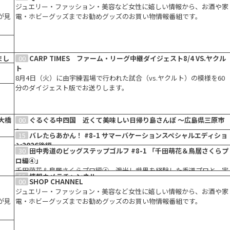
ジュエリー・ファッション・美容など女性に嬉しい情報から、お酒や家
が見
電・ホビーグッズまでお勧めグッズのお買い物情報番組です。
ま
まし
00
CARP TIMES ファーム・リーグ中継ダイジェスト8/4 VS.ヤクル
ト
しや
8月4日（火）に由宇練習場で行われた試合（vs.ヤクルト）の模様を60
分のダイジェスト版でお送りします。
ポッ
ま
大橋
00
ぐるぐる中四国 近くて美味しい日帰り島さんぽ ～広島県三原市
～
15
バレたらあかん！ #8-1 サマーバケーションスペシャルエディショ
関連
新幹線を降りて10分で瀬戸内の絶景へ！移動の手間なく楽しめる三原の
ン2026後編
う工
旅をご紹介。爽快なアクティビティや、自慢の海の幸を贅沢に堪能する
30
田中秀道のビッグステップゴルフ #8-1 「千田萌花＆鳥居さくらプ
ま
美祢市にある別府弁天池を満喫していきます。美祢市の釣り堀で釣った
日帰り旅の魅力をお届けします。
ロ編④」
ニジマスをオーナーが経営する弁天会館で加工してもらいおいしくいた
千田萌花＆鳥居さくらプロ編④ 渡米し世界を経験した秀道プロと、実
だきます。
55
情報カメラチャンネル
力ある若手女子プロたちがラウンド対決！ステップアップ出来るような
00
SHOP CHANNEL
STB505chで24時間放送中の「情報カメラチャンネル」をお送りしま
攻め方を秀道プロが伝授！
ジュエリー・ファッション・美容など女性に嬉しい情報から、お酒や家
す。各地に設置した定点カメラのライブ映像をお送りします。
が見
電・ホビーグッズまでお勧めグッズのお買い物情報番組です。