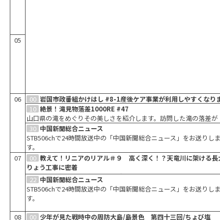
05
06
00
岩国市政番組かけはし #8-1産後ケア事業が利用しやすくなり
た！
10
絶景！滝見物落差1000RE #47
岩国市で暮らす人々のための番組。今回は、「産後ケア事業が利用
山口県の滝をめぐりその美しさを紹介します。訪問した滝の落差が
すくなりました！」です。
1000mになったらゴール。自然の厳しさを感じながら知られざるス
30
中国新聞総合ニュース
トを発見するバラエティ番組です。
STB506chで24時間放送中の「中国新聞総合ニュース」をお送りし
す。
07
00
教えて！リニアのリアル＃９ 高く深く！？天竜川に架ける長
りょう工事に密着
ＪＲ東海と飯田ケーブルテレビがタッグを組んでお届けするリニア
22
中国新聞総合ニュース
番組の第９弾！今回は、「高く深く！？天竜川に架ける長大橋りょ
STB506chで24時間放送中の「中国新聞総合ニュース」をお送りし
事に密着」です。
す。
08
00
少年が見た戦時中の周防大島/島景色 第四十三回/ちょび塩