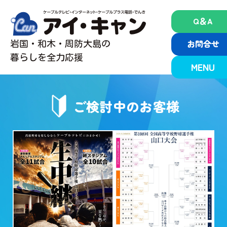
Skip
to
Q＆A
content
お問合せ
岩国・和木・周防大島の
暮らしを全力応援
MENU
ご検討中のお客様