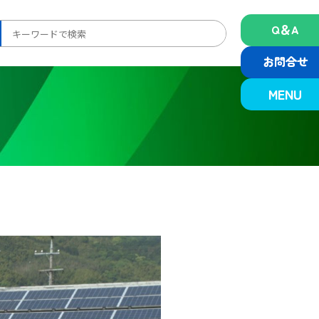
Q＆A
検
索:
お問合せ
MENU