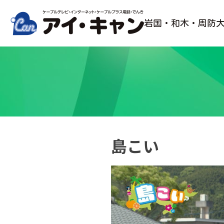
Skip
to
岩国・和木・周防
content
島こい