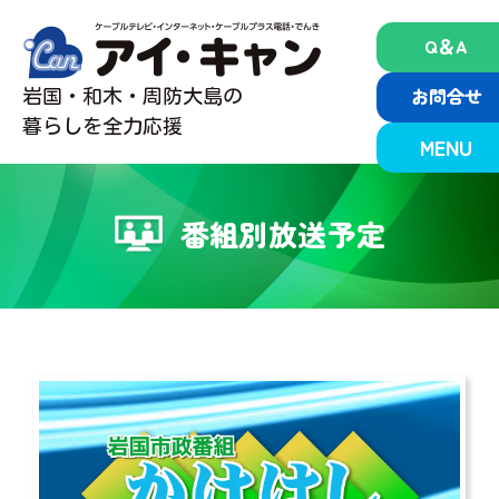
Skip
to
Q＆A
content
お問合せ
岩国・和木・周防大島の
暮らしを全力応援
MENU
番組別放送予定