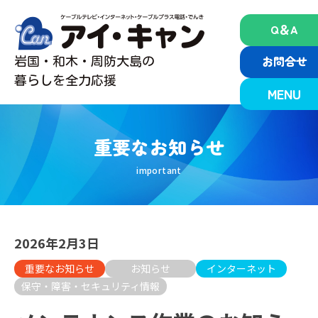
Skip
to
Q＆A
content
お問合せ
岩国・和木・周防大島の
暮らしを全力応援
MENU
重要なお知らせ
2026年2月3日
重要なお知らせ
お知らせ
インターネット
保守・障害・セキュリティ情報