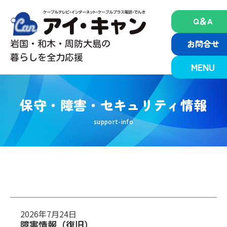
Skip
to
Q＆A
content
お問合せ
岩国・和木・周防大島の
暮らしを全力応援
MENU
保守・障害・セキュリティ情報
2026年7月24日
障害情報（復旧）