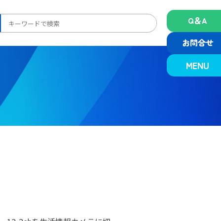
Q＆A
検
索:
お問合せ
MENU