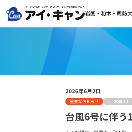
Skip
to
岩国・和木・周防
content
2026年6月2日
重要なお知らせ
お知らせ
台風6号に伴う1