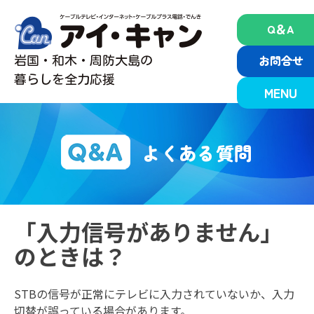
Skip
to
Q＆A
content
お問合せ
岩国・和木・周防大島の
暮らしを全力応援
MENU
よくある質問
「入力信号がありません」
のときは？
STBの信号が正常にテレビに入力されていないか、入力
切替が誤っている場合があります。