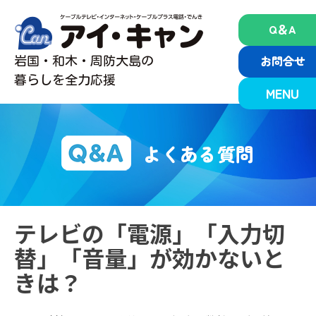
Skip
to
Q＆A
content
お問合せ
岩国・和木・周防大島の
暮らしを全力応援
MENU
よくある質問
テレビの「電源」「入力切
替」「音量」が効かないと
きは？