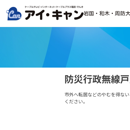
Skip
to
岩国・和木・周防
content
防災行政無線戸
市外へ転居などのやむを得ない
ください。