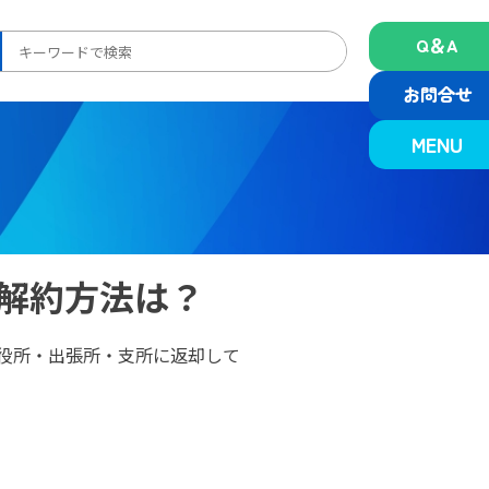
Q＆A
検
索:
お問合せ
MENU
解約方法は？
役所・出張所・支所に返却して