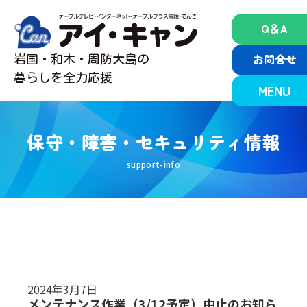
Skip
to
Q＆A
content
お問合せ
岩国・和木・周防大島の
暮らしを全力応援
MENU
保守・障害・セキュリティ情報
2024年3月7日
メンテナンス作業（3/12予定）中止のお知ら