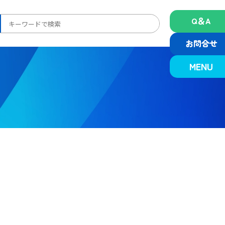
Q＆A
検
索:
お問合せ
MENU