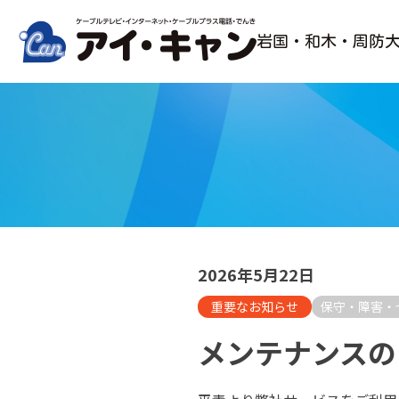
Skip
to
岩国・和木・周防
content
2026年5月22日
重要なお知らせ
保守・障害・
メンテナンスの