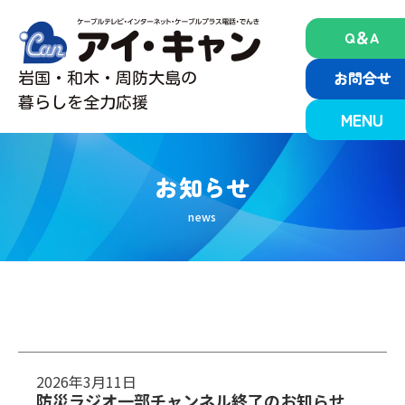
Skip
to
Q＆A
content
お問合せ
岩国・和木・周防大島の
暮らしを全力応援
MENU
お知らせ
2026年3月11日
防災ラジオ一部チャンネル終了のお知らせ