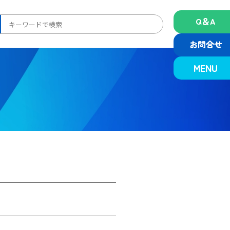
Q＆A
検
索:
お問合せ
MENU