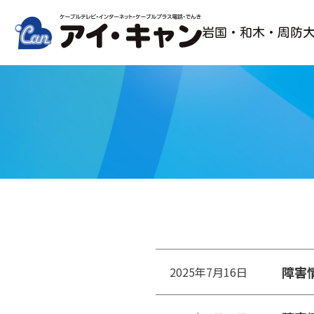
Skip
to
岩国・和木・周防
content
障害
2025年7月16日